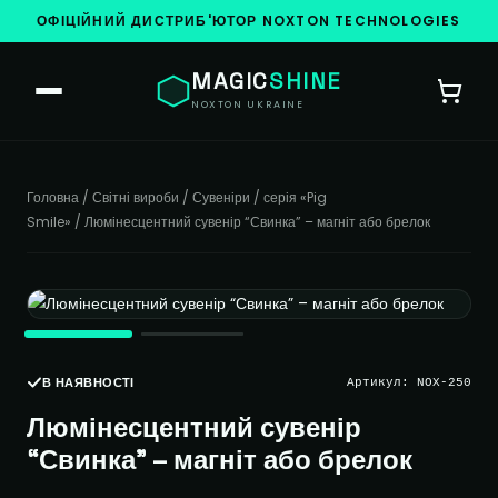
ОФІЦІЙНИЙ ДИСТРИБ'ЮТОР NOXTON TECHNOLOGIES
MAGIC
SHINE
NOXTON UKRAINE
Головна
/
Світні вироби
/
Сувеніри
/
серія «Pig
Smile»
/ Люмінесцентний сувенір “Свинка” – магніт або брелок
В НАЯВНОСТІ
Артикул:
NOX-250
Люмінесцентний сувенір
“Свинка” – магніт або брелок