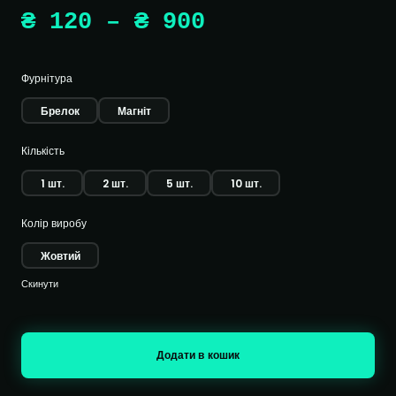
Діапазон
₴
120
–
₴
900
цін:
Фурнітура
від
Брелок
Магніт
₴ 120
Кількість
1 шт.
2 шт.
5 шт.
10 шт.
до
Колір виробу
₴ 900
Жовтий
Скинути
Додати в кошик