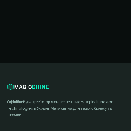
цін:
цін:
від
від
₴ 120
₴ 120
до
до
₴ 6 000
₴ 6 000
MAGIC
SHINE
Офіційний дистриб'ютор люмінесцентних матеріалів Noxton
Technologies в Україні. Магія світла для вашого бізнесу та
творчості.