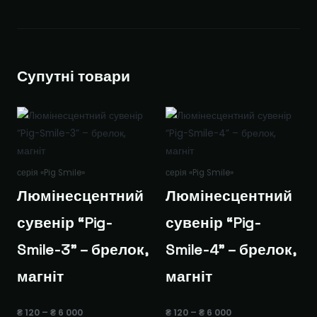
Супутні товари
серія «Pig Smile»
серія «Pig Smile»
Люмінесцентний
Люмінесцентний
сувенір “Pig-
сувенір “Pig-
Smile-3” – брелок,
Smile-4” – брелок,
магніт
магніт
Діапазон
Діапазон
₴
120
–
₴
6 000
₴
120
–
₴
6 000