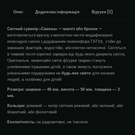
Опис
Додаткова інформація
Відгуки (0)
Світний сувенір «Свинка» — магніт або брелок —
виготовляється вручну з екологічно чистої модифікованої
епоксидної смоли з додаванням люмінофора ТАТ33,
стійкі до
зовнішніх факторів, водостійкі, абсолютно нетоксичні. Світяться
в темряві після короткої зарядки від будь-якого джерела світла.
Оригінальні, незвичайні світні фігурки тварин стануть
улюбленими іграшками дітей, а також можуть послужити
унікальними подарунками на
будь-яке свято
для коханих
людей, а особливо для дітей!
Розміри: ширина — 40
мм, висота — 50 мм, товщина — 3
мм.
Кольори:
рожевий — колір світіння рожевий, або зелений, або
блакитний, або фіолетовий
Екологічність:
не радіоактивні, не токсичні.