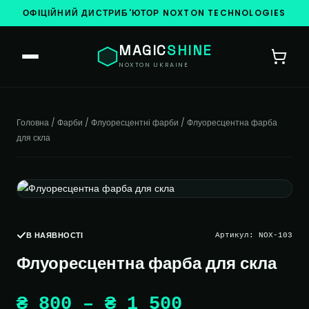
ОФІЦІЙНИЙ ДИСТРИБ'ЮТОР NOXTON TECHNOLOGIES
MAGIC
SHINE
NOXTON UKRAINE
Головна
/
Фарби
/
Флуоресцентні фарби
/ Флуоресцентна фарба
для скла
В НАЯВНОСТІ
Артикул:
NOX-103
Флуоресцентна фарба для скла
Діапазон
₴
800
–
₴
1 500