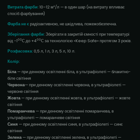
Витрата фарби:
10–12 м²/л — в один шар (на витрату впливає
спосіб фарбування)
Фарба не є
радіоактивною, не шкідлива, пожежобезпечна.
Зберігання фарби:
Зберігати в закритій ємності при температурі
00
00
від -1
С до +4
С за технологією «Keep Safe» протягом 3 років.
Розфасовка:
0,5 л, 1 л, 3 л, 5 л, 10 л.
Колір:
Біла
— при денному освітленні біла, в ультрафіолеті — блакитно-
біле світіння
Червона
— при денному освітленні червона, в ультрафіолеті —
червоне світіння
Жовта
— при денному освітленні жовта, в ультрафіолеті — жовте
світіння
Помаранчева
— при денному освітленні помаранчева, в
ультрафіолеті — помаранчеве світіння
Синя
— при денному освітленні синя, в ультрафіолеті — синє
світіння
Зелена
— при денному освітленні зелена, в ультрафіолеті —