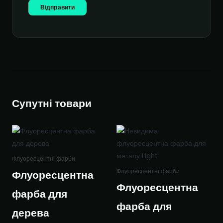
Супутні товари
Флуоресцентні фарби
Флуоресцентні фарби
Флуоресцентна
Флуоресцентна
фарба для
фарба для
дерева