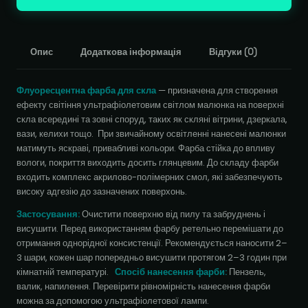
скла
кількість
Опис
Додаткова інформація
Відгуки (0)
Флуоресцентна фарба для скла
— призначена для створення
ефекту світіння ультрафіолетовим світлом малюнка на поверхні
скла всередині та зовні споруд, таких як скляні вітрини, дзеркала,
вази, келихи тощо. При звичайному освітленні нанесені малюнки
матимуть яскраві, привабливі кольори. Фарба стійка до впливу
вологи, покриття виходить досить глянцевим. До складу фарби
входить комплекс акрилово-полімерних смол, які забезпечують
високу адгезію до зазначених поверхонь.
Застосування:
Очистити поверхню від пилу та забруднень і
висушити. Перед використанням фарбу ретельно перемішати до
отримання однорідної консистенції. Рекомендується наносити 2–
3 шари, кожен шар попередньо висушити протягом 2–3 годин при
кімнатній температурі.
Спосіб нанесення фарби:
Пензель,
валик, напилення. Перевірити рівномірність нанесення фарби
можна за допомогою ультрафіолетової лампи.