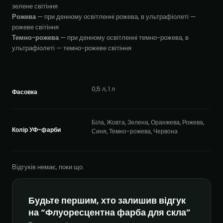
зелене світіння
Рожева
— при денному освітленні рожева, в ультрафіолеті —
рожеве світіння
Темно-рожева
— при денному освітленні темно-рожева, в
ультрафіолеті — темно-рожеве світіння
0,5 л, 1 л
Фасовка
Біла, Жовта, Зелена, Оранжева, Рожева,
Колір УФ-фарби
Синя, Темно-рожева, Червона
Відгуків немає, поки що.
Будьте першим, хто залишив відгук
на “Флуоресцентна фарба для скла”