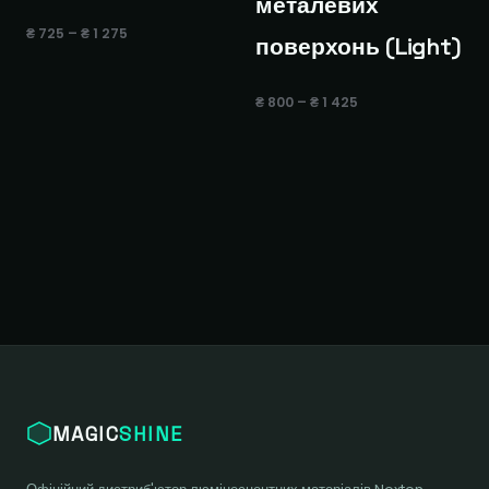
металевих
Діапазон
₴
725
–
₴
1 275
поверхонь (Light)
цін:
від
₴ 725
Діапазон
до
₴
800
–
₴
1 425
цін:
₴ 1 275
від
₴ 800
до
₴ 1 425
MAGIC
SHINE